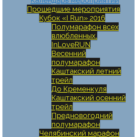
Календарь мероприятий
Прошедшие мероприятия
Кубок «I Run» 2016
Полумарафон всех
влюбленных,
InLoveRUN
Весенний
полумарафон
Каштакский летний
трейл
До Кременкуля
Каштакский осенний
трейл
Предновогодний
полумарафон
Челябинский марафон