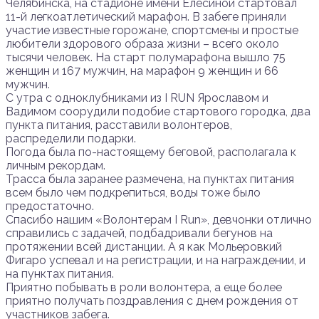
Челябинска, на стадионе имени Елесиной стартовал
11-й легкоатлетический марафон. В забеге приняли
участие известные горожане, спортсмены и простые
любители здорового образа жизни – всего около
тысячи человек. На старт полумарафона вышло 75
женщин и 167 мужчин, на марафон 9 женщин и 66
мужчин.
С утра c одноклубниками из I RUN Ярославом и
Вадимом соорудили подобие стартового городка, два
пункта питания, расставили волонтеров,
распределили подарки.
Погода была по-настоящему беговой, располагала к
личным рекордам.
Трасса была заранее размечена, на пунктах питания
всем было чем подкрепиться, воды тоже было
предостаточно.
Спасибо нашим «Волонтерам I Run», девчонки отлично
справились с задачей, подбадривали бегунов на
протяжении всей дистанции. А я как Мольеровкий
Фигаро успевал и на регистрации, и на награждении, и
на пунктах питания.
Приятно побывать в роли волонтера, а еще более
приятно получать поздравления с днем рождения от
участников забега.