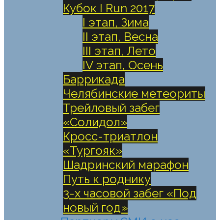
Кубок I Run 2017
I этап, Зима
II этап, Весна
III этап, Лето
IV этап, Осень
Баррикада
Челябинские метеориты
Трейловый забег
«Солидол»
Кросс-триатлон
«Тургояк»
Шадринский марафон
Путь к роднику
3-х часовой забег «Под
новый год»