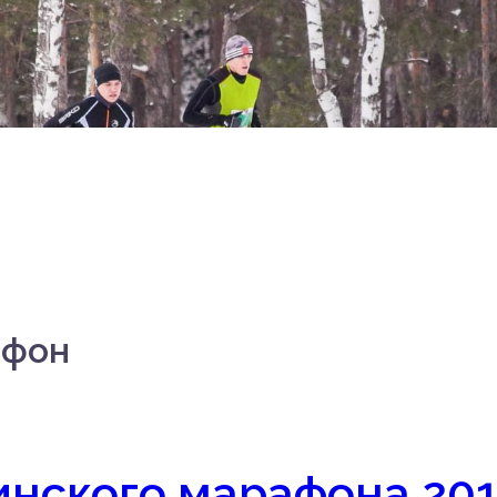
афон
инского марафона 20