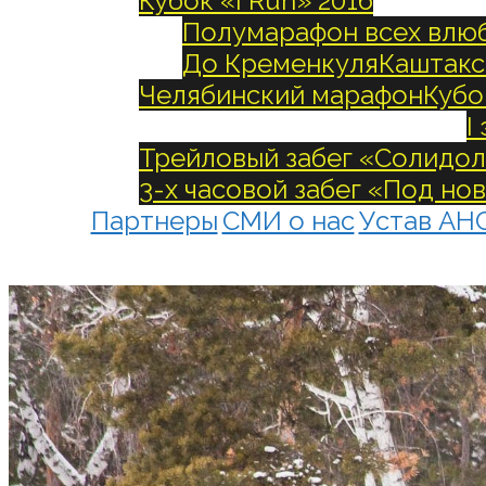
Кубок «I Run» 2016
Полумарафон всех влю
До Кременкуля
Каштакс
Челябинский марафон
Кубо
I
Трейловый забег «Солидо
3-х часовой забег «Под но
Партнеры
СМИ о нас
Устав АН