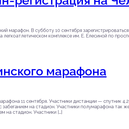
йн-регистрация на Ч
ий марафон. В субботу 10 сентября зарегистрироватьcя и
в на легкоатлетическом комплексе им. Е. Елесиной по про
инского марафона
рафона 11 сентября. Участники дистанции — спутник 4,2к
 забеганием на стадион. Участники полумарафона так же
м на стадион. Участники […]