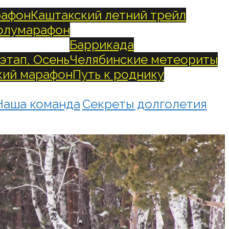
рафон
Каштакский летний трейл
олумарафон
Баррикада
 этап, Осень
Челябинские метеориты
ий марафон
Путь к роднику
Наша команда
Секреты долголетия