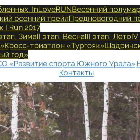
бленных, InLoveRUN
Весенний полума
кий осенний трейл
Предновогодний п
к I Run 2017
 этап, Зима
II этап, Весна
III этап, Лето
IV
л»
Кросс-триатлон «Тургояк»
Шадринск
вый год»
СО «Развитие спорта Южного Урала»
Контакты