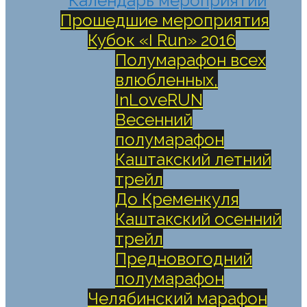
Календарь мероприятий
Прошедшие мероприятия
Кубок «I Run» 2016
Полумарафон всех
влюбленных,
InLoveRUN
Весенний
полумарафон
Каштакский летний
трейл
До Кременкуля
Каштакский осенний
трейл
Предновогодний
полумарафон
Челябинский марафон