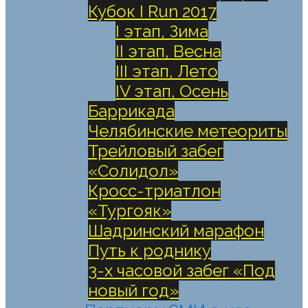
Кубок I Run 2017
I этап, Зима
II этап, Весна
III этап, Лето
IV этап, Осень
Баррикада
Челябинские метеориты
Трейловый забег
«Солидол»
Кросс-триатлон
«Тургояк»
Шадринский марафон
Путь к роднику
3-х часовой забег «Под
новый год»