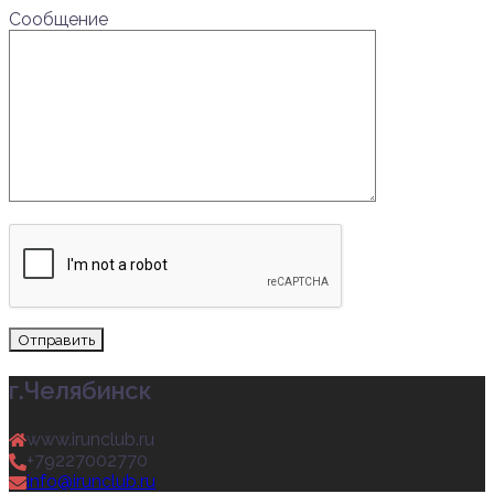
Сообщение
г.Челябинск
www.irunclub.ru
+79227002770
info@irunclub.ru