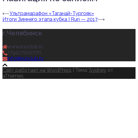
⟵
Ультрамарафон «Таганай-Тургояк»
Итоги Зимнего этапа кубка I Run — 2017
⟶
г.Челябинск
www.irunclub.ru
+79227002770
info@irunclub.ru
Сайт работает на WordPress
|
Тема:
Sydney
от
aThemes.