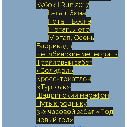
Кубок I Run 2017
I этап, Зима
II этап, Весна
III этап, Лето
IV этап, Осень
Баррикада
Челябинские метеориты
Трейловый забег
«Солидол»
Кросс-триатлон
«Тургояк»
Шадринский марафон
Путь к роднику
3-х часовой забег «Под
новый год»