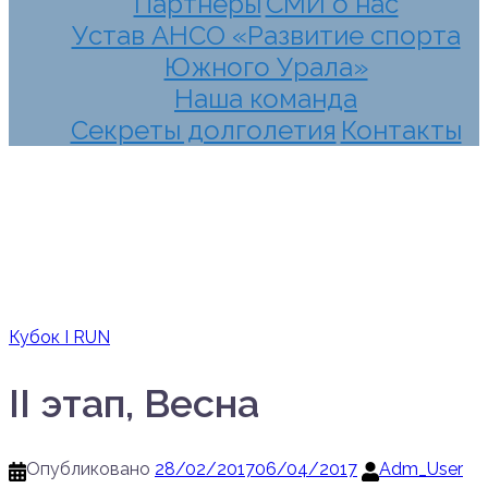
Партнеры
СМИ о нас
Устав АНСО «Развитие спорта
Южного Урала»
Наша команда
Секреты долголетия
Контакты
Кубок I RUN
II этап, Весна
Опубликовано
28/02/2017
06/04/2017
Adm_User