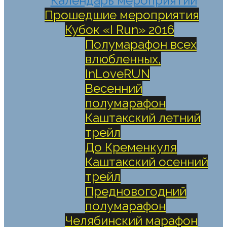
Календарь мероприятий
Прошедшие мероприятия
Кубок «I Run» 2016
Полумарафон всех
влюбленных,
InLoveRUN
Весенний
полумарафон
Каштакский летний
трейл
До Кременкуля
Каштакский осенний
трейл
Предновогодний
полумарафон
Челябинский марафон